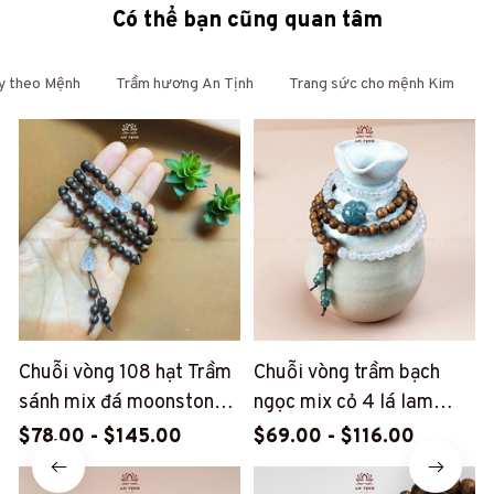
Có thể bạn cũng quan tâm
y theo Mệnh
Trầm hương An Tịnh
Trang sức cho mệnh Kim
Chuỗi vòng 108 hạt Trầm
Chuỗi vòng trầm bạch
sánh mix đá moonstone
ngọc mix cỏ 4 lá lam
ánh trăng (PT45)
ngọc (PT117)
$78.00 - $145.00
$69.00 - $116.00