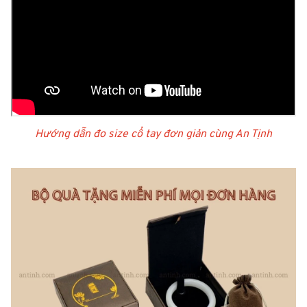
Hướng dẫn đo size cổ tay đơn giản cùng An Tịnh