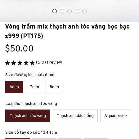
Vòng trầm mix thạch anh tóc vàng bọc bạc 
s999 (PT175)
$50.00
(5.0) 1 review
Size đường kính hạt: 6mm
6mm
7mm
8mm
Loại đá: Thạch anh tóc vàng
Thạch anh tóc vàng
Thạch anh dâu hồng
Aquamarine
Size cổ tay đo sát: 13-14cm