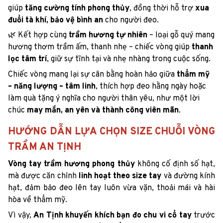
giúp
tăng cường tính phong thủy
, đồng thời hỗ trợ
xua
đuổi tà khí, bảo vệ bình an
cho người đeo.
🌿 Kết hợp cùng
trầm hương tự nhiên
– loại gỗ quý mang
hương thơm trầm ấm, thanh nhẹ – chiếc vòng giúp
thanh
lọc tâm trí
, giữ sự tĩnh tại và nhẹ nhàng trong cuộc sống.
Chiếc vòng mang lại sự cân bằng hoàn hảo giữa
thẩm mỹ
– năng lượng – tâm linh
, thích hợp đeo hằng ngày hoặc
làm quà tặng ý nghĩa cho người thân yêu, như một lời
chúc
may mắn, an yên và thành công viên mãn
.
HƯỚNG DẪN LỰA CHỌN SIZE CHUỖI VÒNG
TRẦM AN TỊNH
Vòng tay trầm hương phong thủy
không cố định số hạt,
mà được căn chỉnh
linh hoạt theo size tay
và đường kính
hạt, đảm bảo đeo lên tay luôn vừa vặn, thoải mái và hài
hòa về thẩm mỹ.
Vì vậy,
An Tịnh khuyến khích bạn đo chu vi cổ tay
trước