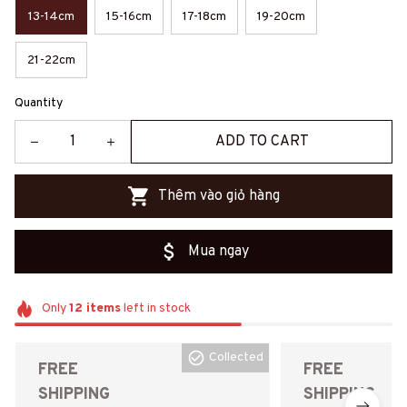
13-14cm
15-16cm
17-18cm
19-20cm
21-22cm
Quantity
ADD TO CART
Thêm vào giỏ hàng
Mua ngay
Only
12
items
left in stock
Collected
FREE
FREE
SHIPPING
SHIPPING