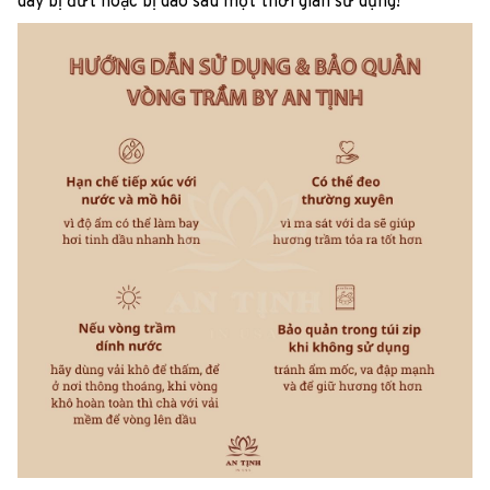
dây bị đứt hoặc bị dão sau một thời gian sử dụng!