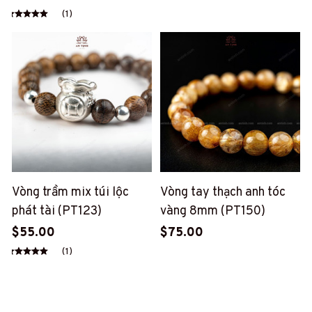
phẩm decor, quà tặng
(1)
bình an (AT29)
Vòng trầm mix túi lộc
Vòng tay thạch anh tóc
phát tài (PT123)
vàng 8mm (PT150)
$55.00
$75.00
(1)