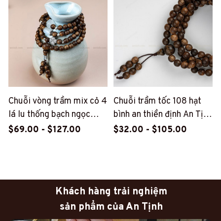
Chuỗi vòng trầm mix cỏ 4
Chuỗi trầm tốc 108 hạt
lá lu thống bạch ngọc
bình an thiền định An Tịnh
(PT119)
(PT71)
$69.00 - $127.00
$32.00 - $105.00
Khách hàng trải nghiệm
sản phẩm của An Tịnh