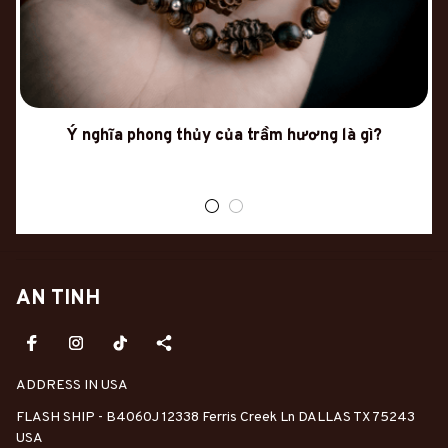
Ý nghĩa phong thủy của trầm hương là gì?
AN TINH
ADDRESS IN USA
FLASH SHIP - B4060J 12338 Ferris Creek Ln DALLAS TX 75243 
USA