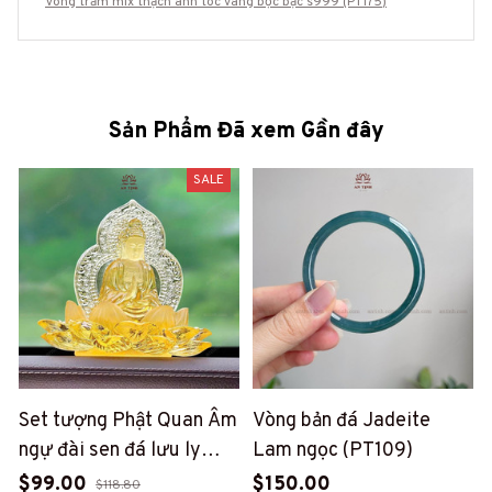
Vòng trầm mix thạch anh tóc vàng bọc bạc s999 (PT175)
Sản Phẩm Đã xem Gần đây
SALE
Set tượng Phật Quan Âm
Vòng bản đá Jadeite
ngự đài sen đá lưu ly
Lam ngọc (PT109)
trang trí taplo xe ô tô, vật
$99.00
$150.00
$118.80