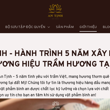
BỘ SƯU TẬP ĐỘC QUYỀN
SẢN PHẨM
GIỚI THIỆU
BLO
NH - HÀNH TRÌNH 5 NĂM XÂY
ƠNG HIỆU TRẦM HƯƠNG TẠ
An Tịnh – 5 năm tình yêu với trầm Việt, mang hương thơm quê
ơng tại đất Mỹ! Chúng tôi tự tin là thương hiệu hàng đầu mang
ật phẩm bình an được chắt lọc kỹ lưỡng và chọn lựa với chất 
rọn uy tín cho bạn an tâm khi sử dụng vật phẩm bình an!