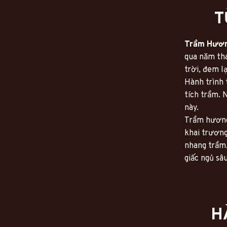
T
Trầm Hươ
qua năm thá
trời, đem l
Hành trình 
tích trầm. 
này.
Trầm hương 
khai trương
nhang trầm.
giấc ngủ sâu
H