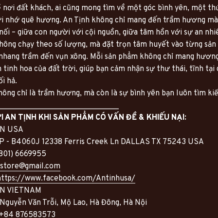
 nơi đất khách, ai cũng mong tìm về một góc bình yên, một thứ
ợi nhớ quê hương. An Tịnh không chỉ mang đến trầm hương mà
nối – giữa con người với cội nguồn, giữa tâm hồn với sự an nhi
hông chạy theo số lượng, mà đặt trọn tâm huyết vào từng sản 
 nhang trầm đến vụn xông. Mỗi sản phẩm không chỉ mang hươn
 tinh hoa của đất trời, giúp bạn cảm nhận sự thư thái, tĩnh tại 
i hả.
hông chỉ là trầm hương, mà còn là sự bình yên bạn luôn tìm ki
_______________________________
ỚI AN TỊNH KHI SẢN PHẨM CÓ VẤN ĐỀ & KHIẾU NẠI:
IN USA
 - B4060J 12338 Ferris Creek Ln DALLAS TX 75243 USA
(801) 6669955
hstore@gmail.com
https://www.facebook.com/Antinhusa/
IN VIETNAM
 Nguyễn Văn Trỗi, Mộ Lao, Hà Đông, Hà Nội
: +84 876583573