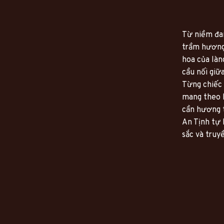
Từ niềm đam
trầm hương 
hoa của làn
cầu nối giữa
Từng chiếc 
mang theo h
cần hương t
An Tịnh tự 
sắc và truy