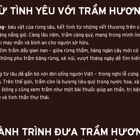
Ừ TÌNH YÊU VỚI TRẦM HƯƠ
ng
– báu vật của rừng sâu, kết tinh từ những vết thương trên câ
ng nắng gió. Càng lâu năm, trầm càng quý, mang trong mình linh
ại may mắn và bình an cho người sở hữu.
tìm trầm đầy gian nan – giữa rừng thẳm, hàng ngàn cây mới có 
Những phu trầm băng rừng, xẻ núi, vượt tháng ngày để tìm kiếm
từ lâu đã gắn bó với đời sống người Việt – trong nghi lễ cúng bá
. Trên thế giới, trầm còn là hương liệu quý trong nước hoa, xà 
 Đông y cũng xem trầm như một bài thuốc giúp an thần, trị bện
 và tinh thần thư thái.
ÀNH TRÌNH ĐƯA TRẦM HƯƠ