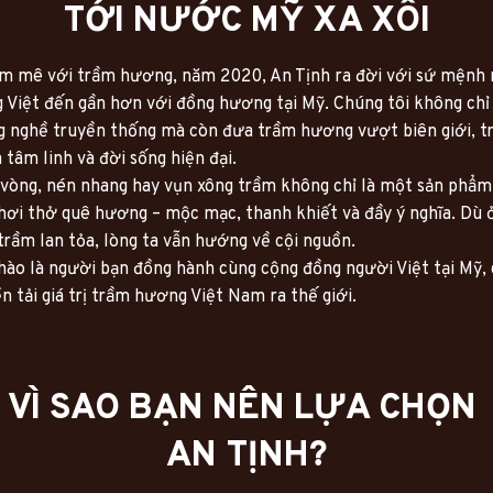
TỚI NƯỚC MỸ XA XÔI
 mê với trầm hương, năm 2020, An Tịnh ra đời với sứ mệnh ma
Việt đến gần hơn với đồng hương tại Mỹ. Chúng tôi không chỉ g
g nghề truyền thống mà còn đưa trầm hương vượt biên giới, tr
 tâm linh và đời sống hiện đại.
vòng, nén nhang hay vụn xông trầm không chỉ là một sản phẩm
ơi thở quê hương – mộc mạc, thanh khiết và đầy ý nghĩa. Dù ở 
rầm lan tỏa, lòng ta vẫn hướng về cội nguồn.
hào là người bạn đồng hành cùng cộng đồng người Việt tại Mỹ, g
ền tải giá trị trầm hương Việt Nam ra thế giới.
VÌ SAO BẠN NÊN LỰA CHỌN 
AN TỊNH?