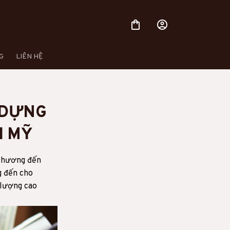
G
LIÊN HỆ
 DỰNG 
I MỸ
 hương đến 
 đến cho 
lượng cao 