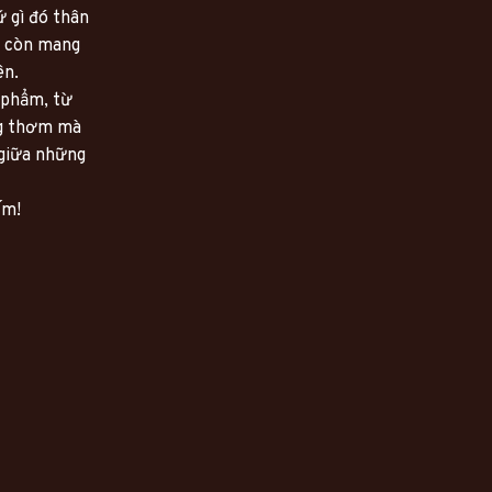
 gì đó thân 
 còn mang 
ên.
phẩm, từ 
g thơm mà 
giữa những 
ếm!