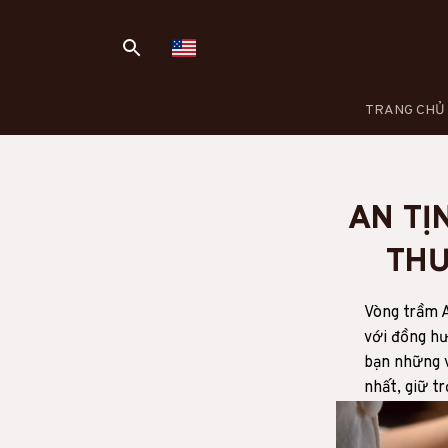
TRANG CHỦ
AN TỊ
THƯ
Vòng trầm 
với đồng hư
bạn những v
nhất, giữ t