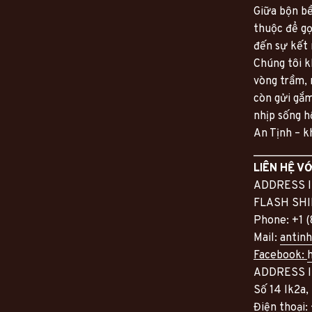
Giữa bộn bề
thuộc để g
đến sự kết 
Chúng tôi k
vòng trầm,
còn gửi gắm
nhịp sống hố
An Tịnh – k
__________
LIÊN HỆ V
ADDRESS 
FLASH SHIP
Phone: +1 
Mail: 
antin
Facebook: 
ADDRESS 
Số 14 lk2a,
Điện thoại