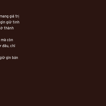
ng giá trị 
ìn giữ tinh 
ở thành 
 mà còn 
đâu, chỉ 
iữ gìn bản 