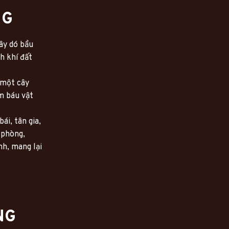
NG
y dó bầu 
 khí đất 
một cây 
 báu vật 
i, tân gia, 
phòng, 
h, mang lại 
NG