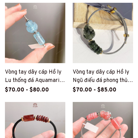
Vòng tay dây cáp Hồ ly
Vòng tay dây cáp Hồ ly
Lu thống đá Aquamarine
Ngũ điếu đá phong thủy
(PT182)
(PT50)
$70.00 - $80.00
$70.00 - $85.00