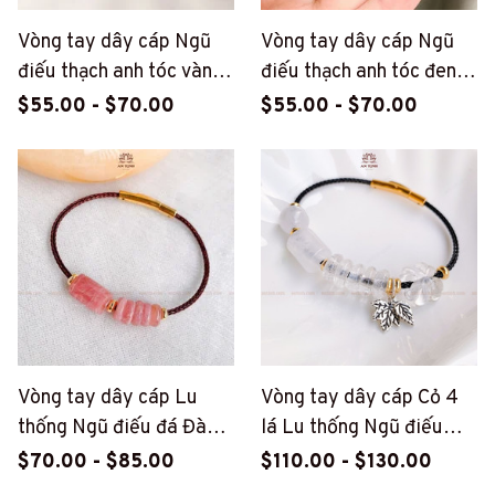
Vòng tay dây cáp Ngũ
Vòng tay dây cáp Ngũ
điếu thạch anh tóc vàng
điếu thạch anh tóc đen
mix charm bạc lá non
mix charm bạc lá non
$55.00 - $70.00
$55.00 - $70.00
(PT179)
(PT179)
Vòng tay dây cáp Lu
Vòng tay dây cáp Cỏ 4
thống Ngũ điếu đá Đào
lá Lu thống Ngũ điếu
hoa (PT180)
mix charm bạc (PT181)
$70.00 - $85.00
$110.00 - $130.00