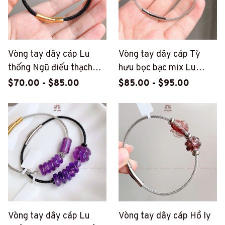
Vòng tay dây cáp Lu
Vòng tay dây cáp Tỳ
thống Ngũ điếu thạch
hưu bọc bạc mix Lu
anh tóc nâu (PT180)
thống Ngũ điếu đá Đào
$70.00 - $85.00
$85.00 - $95.00
hoa (PT183)
Vòng tay dây cáp Lu
Vòng tay dây cáp Hồ ly