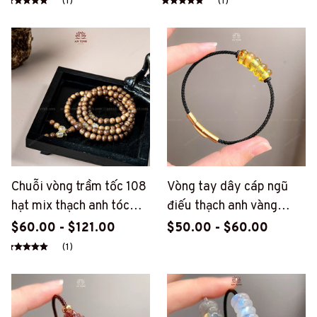
(1)
(1)
Chuỗi vòng trầm tốc 108
Vòng tay dây cáp ngũ
hạt mix thạch anh tóc
điếu thạch anh vàng
vàng (PT170)
(PT47)
$60.00 - $121.00
$50.00 - $60.00
(1)