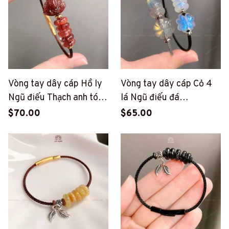
Vòng tay dây cáp Hồ ly
Vòng tay dây cáp Cỏ 4
Ngũ điếu Thạch anh tóc
lá Ngũ điếu đá
đỏ (PT50)
Moonstone (PT49)
$70.00
$65.00