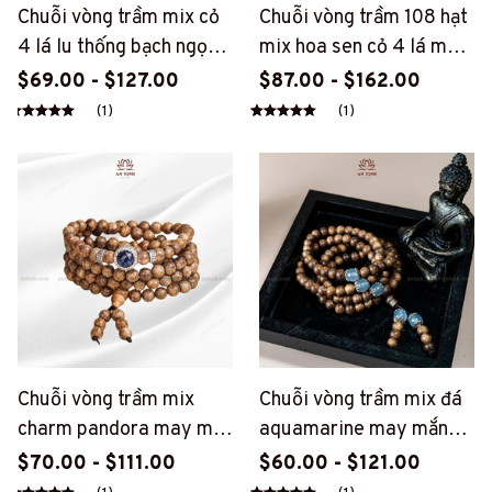
Chuỗi vòng trầm mix cỏ
Chuỗi vòng trầm 108 hạt
4 lá lu thống bạch ngọc
mix hoa sen cỏ 4 lá mạ
(PT119)
vàng cao cấp (PT128)
$69.00 - $127.00
$87.00 - $162.00
(1)
(1)
Chuỗi vòng trầm mix
Chuỗi vòng trầm mix đá
charm pandora may mắn
aquamarine may mắn
(PT130)
(PT131)
$70.00 - $111.00
$60.00 - $121.00