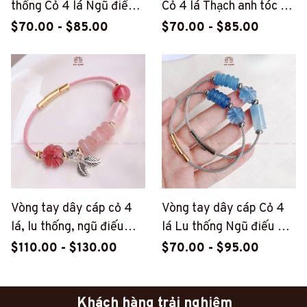
thống Cỏ 4 lá Ngũ điếu
Cỏ 4 lá Thạch anh tóc đỏ
Thạch anh tím (PT180)
(PT78)
$70.00 - $85.00
$70.00 - $85.00
Vòng tay dây cáp cỏ 4
Vòng tay dây cáp Cỏ 4
lá, lu thống, ngũ điếu
lá Lu thống Ngũ điếu đá
Thạch anh dâu hồng &
Aquamarine (PT69)
$110.00 - $130.00
$70.00 - $95.00
Thạch anh hồng (PT181)
Khách hàng trải nghiệm