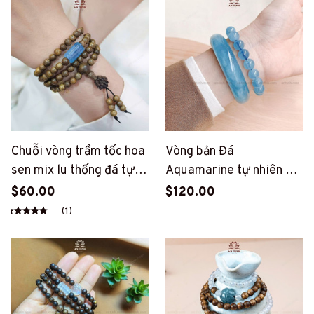
Chuỗi vòng trầm tốc hoa
Vòng bản Đá
sen mix lu thống đá tự
Aquamarine tự nhiên An
nhiên (PT171)
Tịnh (PT59)
$60.00
$120.00
(1)