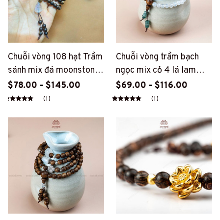
Chuỗi vòng 108 hạt Trầm
Chuỗi vòng trầm bạch
sánh mix đá moonstone
ngọc mix cỏ 4 lá lam
ánh trăng (PT45)
ngọc (PT117)
$78.00 - $145.00
$69.00 - $116.00
(1)
(1)