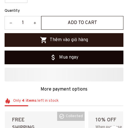
Quantity
ADD TO CART
Thêm vào giỏ hàng
Mua ngay
More payment options
Only
4
items
left in stock
Collected
FREE
10% OFF
SHIPPING
When purchase the