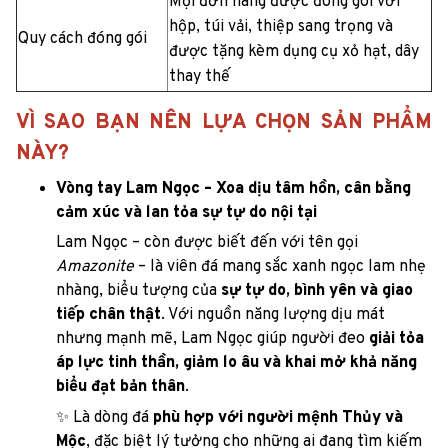
Mọi đơn hàng được đóng gói với
hộp, túi vải, thiệp sang trọng và
Quy cách đóng gói
được tặng kèm dụng cụ xỏ hạt, dây
thay thế
VÌ SAO BẠN NÊN LỰA CHỌN SẢN PHẨM
NÀY?
Vòng tay Lam Ngọc – Xoa dịu tâm hồn, cân bằng
cảm xúc và lan tỏa sự tự do nội tại
Lam Ngọc – còn được biết đến với tên gọi
Amazonite
– là viên đá mang sắc xanh ngọc lam nhẹ
nhàng, biểu tượng của
sự tự do, bình yên và giao
tiếp chân thật
. Với nguồn năng lượng dịu mát
nhưng mạnh mẽ, Lam Ngọc giúp người đeo
giải tỏa
áp lực tinh thần, giảm lo âu và khai mở khả năng
biểu đạt bản thân
.
✨ Là dòng đá
phù hợp với người mệnh Thủy và
Mộc
, đặc biệt lý tưởng cho những ai đang tìm kiếm