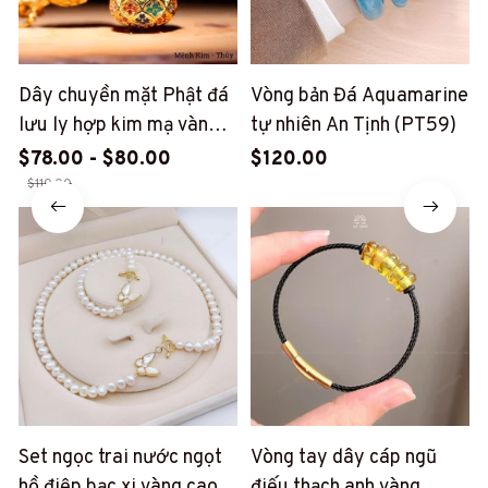
Dây chuyền mặt Phật đá
Vòng bản Đá Aquamarine
lưu ly hợp kim mạ vàng
tự nhiên An Tịnh (PT59)
An Tịnh (AT53-61)
$78.00 - $80.00
$120.00
$110.00
Set ngọc trai nước ngọt
Vòng tay dây cáp ngũ
hồ điệp bạc xi vàng cao
điếu thạch anh vàng