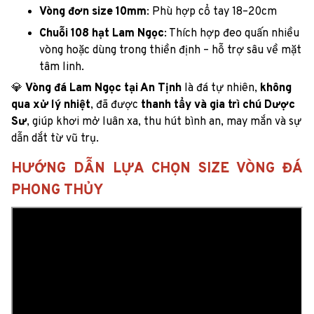
Vòng đơn size 10mm
: Phù hợp cổ tay 18–20cm
Chuỗi 108 hạt Lam Ngọc
: Thích hợp đeo quấn nhiều
vòng hoặc dùng trong thiền định – hỗ trợ sâu về mặt
tâm linh.
💎
Vòng đá Lam Ngọc tại An Tịnh
là đá tự nhiên,
không
qua xử lý nhiệt
, đã được
thanh tẩy và gia trì chú Dược
Sư
, giúp khơi mở luân xa, thu hút bình an, may mắn và sự
dẫn dắt từ vũ trụ.
HƯỚNG DẪN LỰA CHỌN SIZE VÒNG ĐÁ
PHONG THỦY