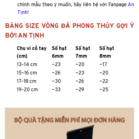
chỉnh mẫu theo ý muốn, hãy liên hệ với Fanpage
An
Tịnh
!
BẢNG SIZE VÒNG ĐÁ PHONG THỦY GỢI Ý
BỞI AN TỊNH
Chu vi cổ tay
Số hạt
Số hạt
Số hạt
(cm)
6mm
7mm
8mm
13–14 cm
~23
~20
~17
15–16 cm
~26
~23
~20
17–18 cm
~30
~26
~22
19–20 cm
~33
~29
~25