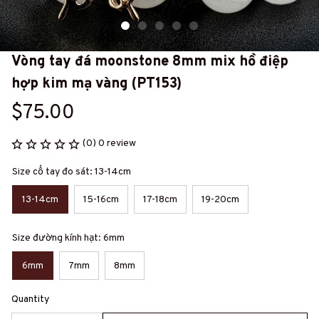
Vòng tay đá moonstone 8mm mix hồ điệp 
hợp kim mạ vàng (PT153)
$75.00
(0) 0 review
Size cổ tay đo sát: 13-14cm
13-14cm
15-16cm
17-18cm
19-20cm
Size đường kính hạt: 6mm
6mm
7mm
8mm
Quantity