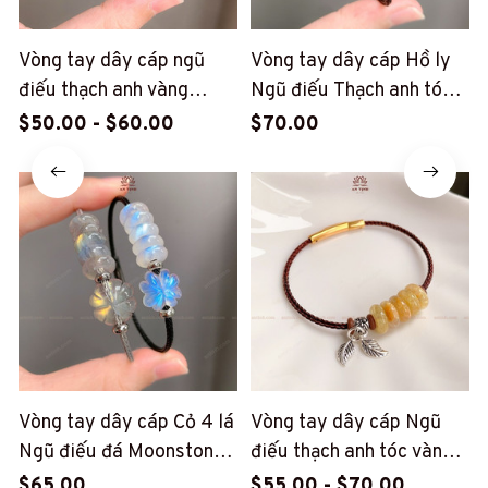
Vòng tay dây cáp ngũ
Vòng tay dây cáp Hồ ly
điếu thạch anh vàng
Ngũ điếu Thạch anh tóc
(PT47)
đỏ (PT50)
$50.00 - $60.00
$70.00
Vòng tay dây cáp Cỏ 4 lá
Vòng tay dây cáp Ngũ
Ngũ điếu đá Moonstone
điếu thạch anh tóc vàng
(PT49)
mix charm bạc lá non
$65.00
$55.00 - $70.00