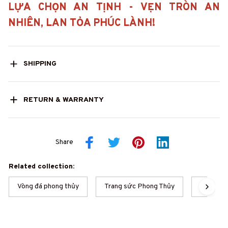
LỰA CHỌN AN TỊNH - VẸN TRÒN AN
NHIÊN, LAN TỎA PHÚC LÀNH!
SHIPPING
RETURN & WARRANTY
Share
Related collection:
Vòng đá phong thủy
Trang sức Phong Thủy
Phong t