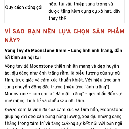
hộp, túi vải, thiệp sang trọng và
Quy cách đóng gói
được tặng kèm dụng cụ xỏ hạt, dây
thay thế
VÌ SAO BẠN NÊN LỰA CHỌN SẢN PHẨM
NÀY?
Vòng tay đá Moonstone 8mm – Lung linh ánh trăng, dẫn
lối bình an nội tại
Vòng tay đá Moonstone thiên nhiên mang vẻ đẹp huyền
ảo, dịu dàng như ánh trăng rằm, là biểu tượng của sự nữ
tính, trực giác và cảm xúc thuần khiết. Với hiệu ứng ánh
sáng chuyển động đặc trưng (hiệu ứng "ánh trăng"),
Moonstone – còn gọi là “đá mặt trăng” – gợi nhắc đến sự
mơ mộng, tinh tế và chiều sâu nội tâm.
Được xem là viên đá của cảm xúc và tâm hồn, Moonstone
giúp người đeo cân bằng năng lượng, xoa dịu những căng
thẳng trong tâm trí và tăng cường sự kết nối với bản ngã