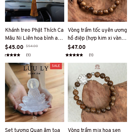
Khánh treo Phật Thích Ca
Vòng trầm tốc uyên ương
Mâu Ni Liên hoa bình an
hồ điệp (hợp kim xi vàng)
treo xe ô tô, vật phẩm
(PT127)
$54.00
$45.00
$47.00
decor, quà tặng bình an
(1)
(1)
(AT21)
SALE
Set tượng Quan âm tọa
Vòng trầm mix hoa sen