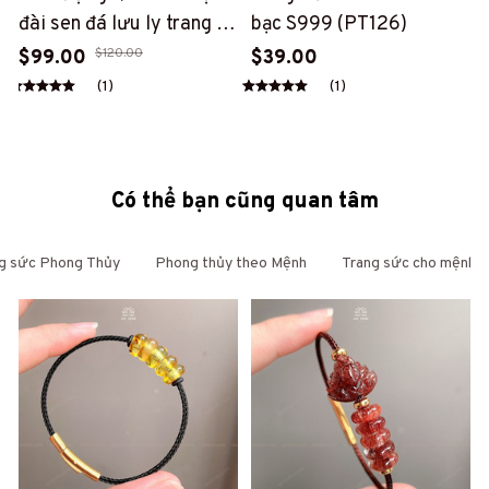
đài sen đá lưu ly trang trí
bạc S999 (PT126)
taplo xe ô tô, vật phẩm
$120.00
$99.00
$39.00
decor, quà tặng bình an
(1)
(1)
(AT52)
Có thể bạn cũng quan tâm
g sức Phong Thủy
Phong thủy theo Mệnh
Trang sức cho mệnh 