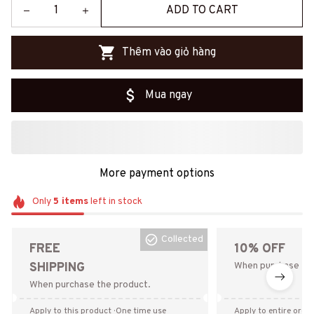
ADD TO CART
Thêm vào giỏ hàng
Mua ngay
More payment options
Only
5
items
left in stock
Collected
FREE
10% OFF
SHIPPING
When purchase the
When purchase the product.
Apply to this product
· One time use
Apply to entire order