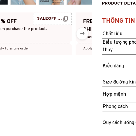
PRODUCT DETA
SALEOFF PHONG THUY
FR
THÔNG TIN
0% OFF
FREE
en purchase the product.
SHIPPING
Chất liệu
When purchase the product.
Biểu tượng ph
ly to entire order
Apply to this product
· One time
thủy
Kiểu dáng
Size đường kín
Hợp mệnh
Phong cách
Quy cách đóng 