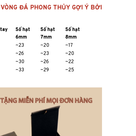
 VÒNG ĐÁ PHONG THỦY GỢI Ý BỞI
 tay
Số hạt
Số hạt
Số hạt
6mm
7mm
8mm
~23
~20
~17
~26
~23
~20
~30
~26
~22
~33
~29
~25