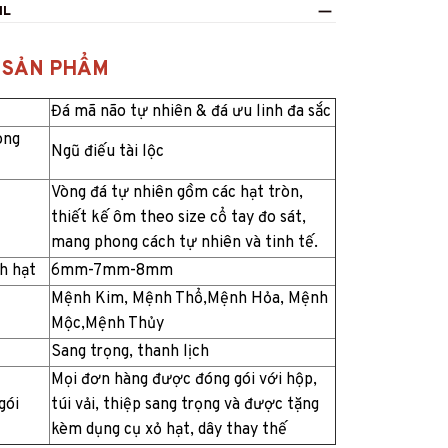
IL
EESHIP
 SẢN PHẨM
Đá mã não tự nhiên & đá ưu linh đa sắc
ong
Ngũ điếu tài lộc
 use
Vòng đá tự nhiên gồm các hạt tròn,
thiết kế ôm theo size cổ tay đo sát,
mang phong cách tự nhiên và tinh tế.
h hạt
6mm-7mm-8mm
Mệnh Kim, Mệnh Thổ,Mệnh Hỏa, Mệnh
Mộc,Mệnh Thủy
Sang trọng, thanh lịch
Mọi đơn hàng được đóng gói với hộp,
gói
túi vải, thiệp sang trọng và được tặng
kèm dụng cụ xỏ hạt, dây thay thế