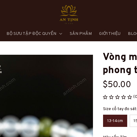
BỘ SƯU TẬP ĐỘC QUYỀN
SẢN PHẨM
GIỚI THIỆU
BLO
Vòng mã
phong 
$50.00
(
Size cổ tay đo sá
13-14cm
1