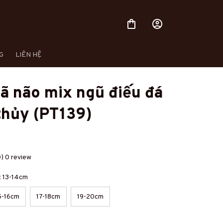
G
LIÊN HỆ
 não mix ngũ điếu đá 
thủy (PT139)
0) 0 review
t: 13-14cm
5-16cm
17-18cm
19-20cm