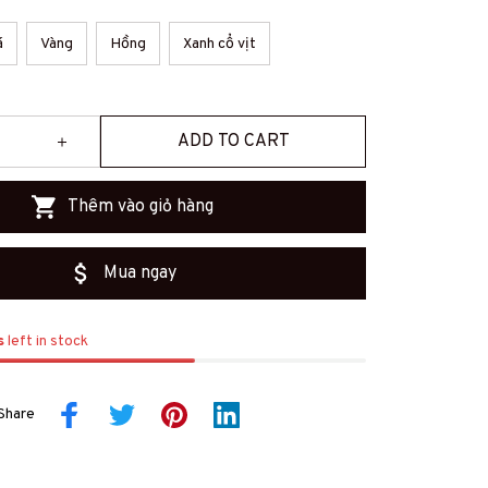
á
Vàng
Hồng
Xanh cổ vịt
ADD TO CART
Thêm vào giỏ hàng
Mua ngay
s
left in stock
Share