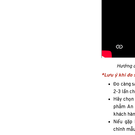
Hướng dẫ
*Lưu ý khi đo 
Đo càng sá
2-3 lần c
Hãy chọn 
phẩm An 
khách hàn
Nếu gặp 
chỉnh mẫu