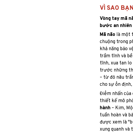
VÌ SAO BẠ
Vòng tay mã nã
bước an nhiên
Mã não
là một 
chuộng trong ph
khả năng bảo v
trầm tĩnh và b
tĩnh, xua tan lo
trước những th
– từ đỏ nâu tr
cho sự ổn định,
Điểm nhấn của 
thiết kế mô ph
hành
– Kim, Mộc
tuần hoàn và bả
được xem là "bù
xung quanh và 