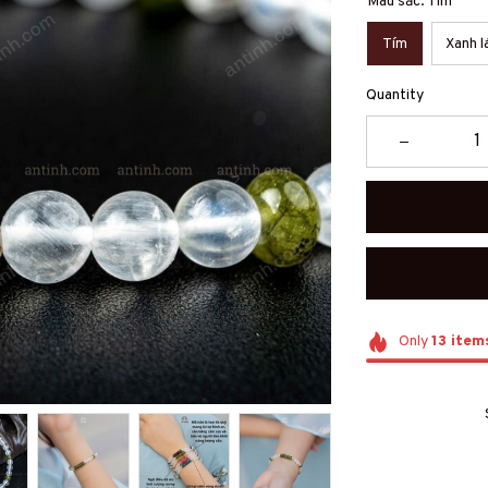
Màu sắc: Tím
Tím
Xanh l
Quantity
Only
13
item