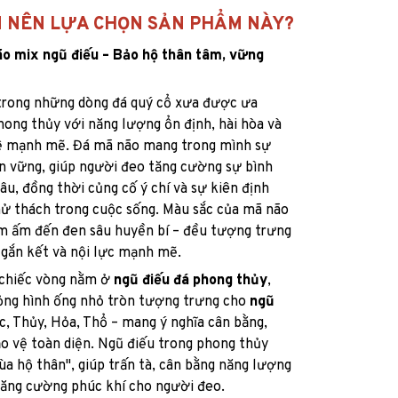
N NÊN LỰA CHỌN SẢN PHẨM NÀY?
o mix ngũ điếu – Bảo hộ thân tâm, vững
trong những dòng đá quý cổ xưa được ưa
ong thủy với năng lượng ổn định, hài hòa và
ệ mạnh mẽ. Đá mã não mang trong mình sự
ền vững, giúp người đeo tăng cường sự bình
 âu, đồng thời củng cố ý chí và sự kiên định
ử thách trong cuộc sống. Màu sắc của mã não
ầm ấm đến đen sâu huyền bí – đều tượng trưng
 gắn kết và nội lực mạnh mẽ.
chiếc vòng nằm ở
ngũ điếu đá phong thủy
,
ỏng hình ống nhỏ tròn tượng trưng cho
ngũ
, Thủy, Hỏa, Thổ – mang ý nghĩa cân bằng,
o vệ toàn diện. Ngũ điếu trong phong thủy
a hộ thân", giúp trấn tà, cân bằng năng lượng
tăng cường phúc khí cho người đeo.