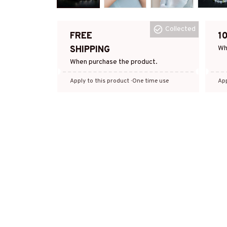
Collected
FREE
1
SHIPPING
Wh
When purchase the product.
Apply to this product
· One time use
App