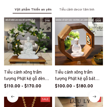
Vật phẩm Thiền an yên
Tiểu cảnh decor tâm linh
Tiểu cảnh xông trầm
Tiểu cảnh xông trầm
tượng Phật kệ gỗ đèn
tượng Phật kệ gỗ bát
LED hoa đỗ quyên An
giác đèn LED An Tịnh
$110.00 - $170.00
$100.00 - $180.00
Tịnh (AT66)
(AT65)
SALE
SALE