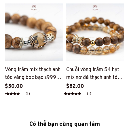
(AT21)
Vòng trầm mix thạch anh
Chuỗi vòng trầm 54 hạt
tóc vàng bọc bạc s999
mix nơ đá thạch anh tóc
(PT175)
vàng (Hợp kim mạ vàng)
$50.00
$82.00
(PT158)
(1)
(1)
Có thể bạn cũng quan tâm