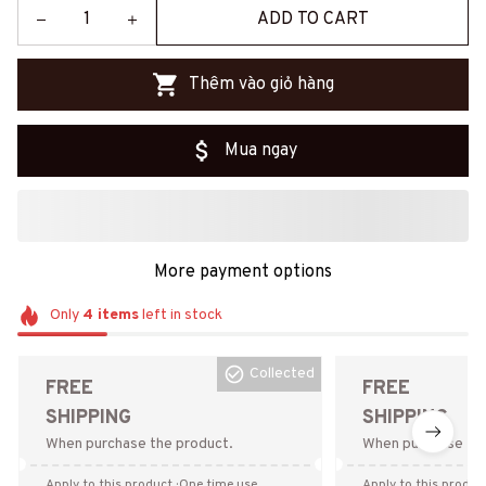
ADD TO CART
Thêm vào giỏ hàng
Mua ngay
More payment options
Only
4
items
left in stock
Collected
FREE
FREE
SHIPPING
SHIPPING
When purchase the product.
When purchase the
Apply to this product
· One time use
Apply to this produc