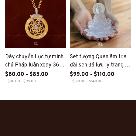
Dây chuyền Lục tự minh
Set tượng Quan âm tọa
chú Pháp luân xoay 360
đài sen đá lưu ly trang trí
độ An Tịnh (AT63)
taplo xe ô tô, vật phẩm
$80.00 - $85.00
$99.00 - $110.00
decor, quà tặng bình an
$90.00 - $99.00
$120.00 - $140.00
(AT52)
Khách hàng trải nghiệm
sản phẩm của An Tịnh