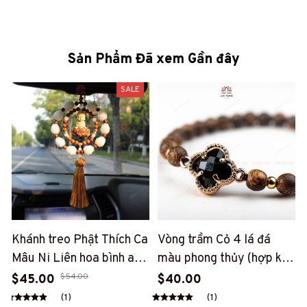
Sản Phẩm Đã xem Gần đây
SALE
Khánh treo Phật Thích Ca
Vòng trầm Cỏ 4 lá đá
Mâu Ni Liên hoa bình an
màu phong thủy (hợp kim
treo xe ô tô, vật phẩm
mạ vàng) (PT156)
$54.00
$45.00
$40.00
decor, quà tặng bình an
(1)
(1)