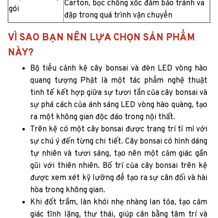
Carton, bọc chống xốc đảm bảo tránh va
gói
đập trong quá trình vận chuyển
VÌ SAO BẠN NÊN LỰA CHỌN SẢN PHẨM
NÀY?
Bộ tiểu cảnh kệ cây bonsai và đèn LED vòng hào
quang tượng Phật là một tác phẩm nghệ thuật
tinh tế kết hợp giữa sự tươi tắn của cây bonsai và
sự phá cách của ánh sáng LED vòng hào quàng, tạo
ra một không gian độc đáo trong nội thất.
Trên kệ có một cây bonsai được trang trí tỉ mỉ với
sự chú ý đến từng chi tiết. Cây bonsai có hình dáng
tự nhiên và tươi sáng, tạo nên một cảm giác gần
gũi với thiên nhiên. Bố trí của cây bonsai trên kệ
được xem xét kỹ lưỡng để tạo ra sự cân đối và hài
hòa trong không gian.
Khi đốt trầm, làn khói nhẹ nhàng lan tỏa, tạo cảm
giác tĩnh lặng, thư thái, giúp cân bằng tâm trí và