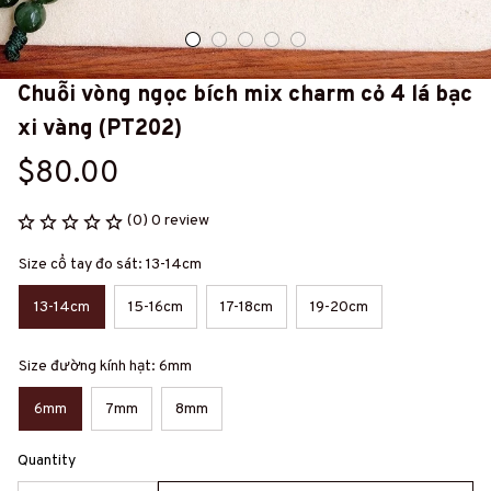
Chuỗi vòng ngọc bích mix charm cỏ 4 lá bạc 
xi vàng (PT202)
$80.00
(0) 0 review
Size cổ tay đo sát: 13-14cm
13-14cm
15-16cm
17-18cm
19-20cm
Size đường kính hạt: 6mm
6mm
7mm
8mm
Quantity