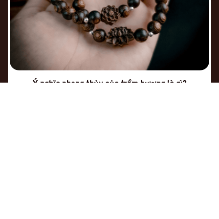
Ý nghĩa phong thủy của trầm hương là gì?
AN TINH
ADDRESS IN USA