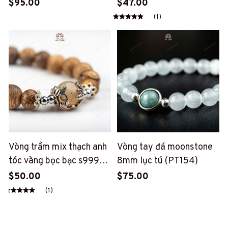
tài may mắn (PT194)
(PT127)
$95.00
$47.00
(1)
Vòng trầm mix thạch anh
Vòng tay đá moonstone
tóc vàng bọc bạc s999
8mm lục tú (PT154)
(PT175)
$50.00
$75.00
(1)