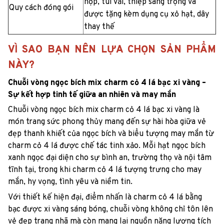
hộp, túi vải, thiệp sang trọng và
Quy cách đóng gói
được tặng kèm dụng cụ xỏ hạt, dây
thay thế
VÌ SAO BẠN NÊN LỰA CHỌN SẢN PHẨM
NÀY?
Chuỗi vòng ngọc bích mix charm cỏ 4 lá bạc xi vàng –
Sự kết hợp tinh tế giữa an nhiên và may mắn
Chuỗi vòng ngọc bích mix charm cỏ 4 lá bạc xi vàng là
món trang sức phong thủy mang đến sự hài hòa giữa vẻ
đẹp thanh khiết của ngọc bích và biểu tượng may mắn từ
charm cỏ 4 lá được chế tác tinh xảo. Mỗi hạt ngọc bích
xanh ngọc đại diện cho sự bình an, trường thọ và nội tâm
tĩnh tại, trong khi charm cỏ 4 lá tượng trưng cho may
mắn, hy vọng, tình yêu và niềm tin.
Với thiết kế hiện đại, điểm nhấn là charm cỏ 4 lá bằng
bạc được xi vàng sáng bóng, chuỗi vòng không chỉ tôn lên
vẻ đẹp trang nhã mà còn mang lại nguồn năng lượng tích