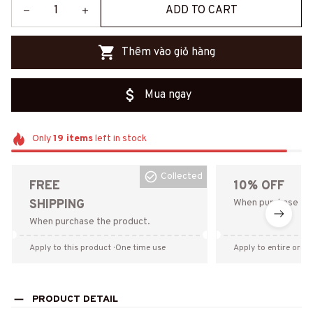
ADD TO CART
Thêm vào giỏ hàng
Mua ngay
Only
19
items
left in stock
Collected
FREE
10% OFF
SHIPPING
When purchase the
When purchase the product.
Apply to this product
· One time use
Apply to entire order
PRODUCT DETAIL