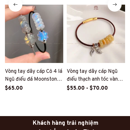
Vòng tay dây cáp Cỏ 4 lá
Vòng tay dây cáp Ngũ
Ngũ điếu đá Moonstone
điếu thạch anh tóc vàng
(PT49)
mix charm bạc lá non
$65.00
$55.00 - $70.00
(PT179)
Khách hàng trải nghiệm