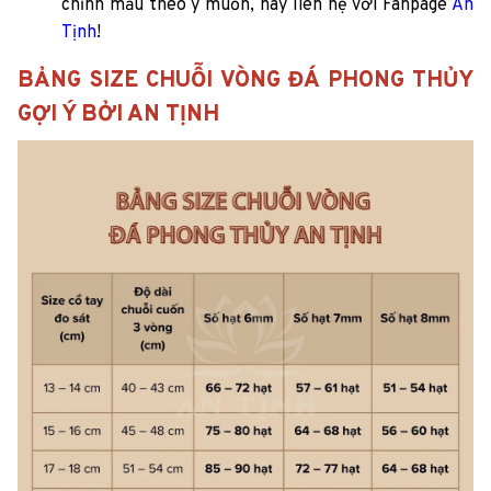
chỉnh mẫu theo ý muốn, hãy liên hệ với Fanpage
An
Tịnh
!
BẢNG SIZE CHUỖI VÒNG ĐÁ PHONG THỦY
GỢI Ý BỞI AN TỊNH