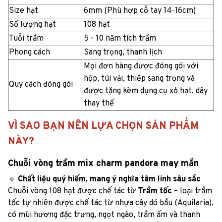
Size hạt
6mm (Phù hợp cổ tay 14-16cm)
Số lượng hạt
108 hạt
Tuổi trầm
5 - 10 năm tích trầm
Phong cách
Sang trọng, thanh lịch
Mọi đơn hàng được đóng gói với
hộp, túi vải, thiệp sang trọng và
Quy cách đóng gói
được tặng kèm dụng cụ xỏ hạt, dây
thay thế
VÌ SAO BẠN NÊN LỰA CHỌN SẢN PHẨM
NÀY?
Chuỗi vòng trầm mix charm pandora may mắn
🔹
Chất liệu quý hiếm, mang ý nghĩa tâm linh sâu sắc
Chuỗi vòng 108 hạt được chế tác từ
Trầm tốc
– loại trầm
tốc tự nhiên được chế tác từ nhựa cây dó bầu (Aquilaria),
có mùi hương đặc trưng, ngọt ngào, trầm ấm và thanh