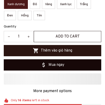
Xanh dương
Đỏ
Vàng
Xanh lục
Trắng
Đen
Hồng
Tím
Quantity
ADD TO CART
Thêm vào giỏ hàng
Mua ngay
More payment options
Only
16
items
left in stock