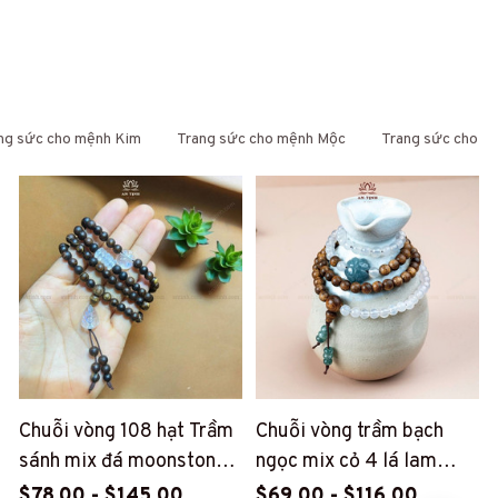
Có thể bạn cũng quan tâm
ng sức cho mệnh Kim
Trang sức cho mệnh Mộc
Trang sức cho m
Chuỗi vòng 108 hạt Trầm
Chuỗi vòng trầm bạch
sánh mix đá moonstone
ngọc mix cỏ 4 lá lam
ánh trăng (PT45)
ngọc (PT117)
$78.00 - $145.00
$69.00 - $116.00