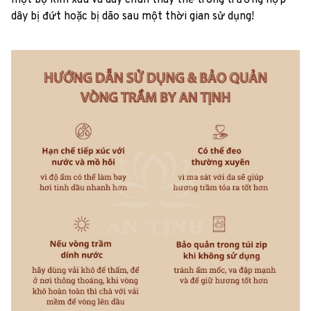
dây bị đứt hoặc bị dão sau một thời gian sử dụng!