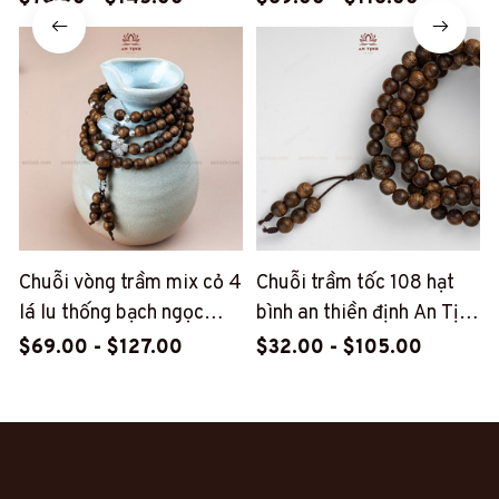
Chuỗi vòng trầm mix cỏ 4
Chuỗi trầm tốc 108 hạt
lá lu thống bạch ngọc
bình an thiền định An Tịnh
(PT119)
(PT71)
$69.00 - $127.00
$32.00 - $105.00
Khách hàng trải nghiệm