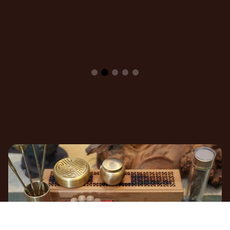
Mời bạn ghé thăm
Không gian An Tịnh