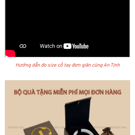
Hướng dẫn đo size cổ tay đơn giản cùng An Tịnh