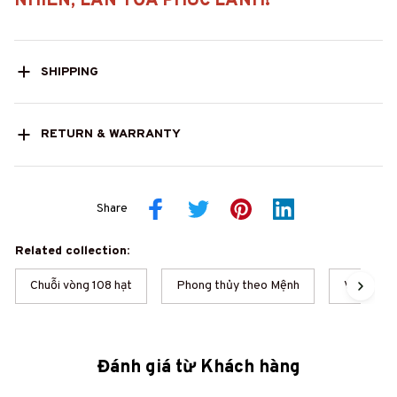
NHIÊN, LAN TỎA PHÚC LÀNH!
SHIPPING
RETURN & WARRANTY
Share
Related collection:
Chuỗi vòng 108 hạt
Phong thủy theo Mệnh
Vòng trầm
Đánh giá từ Khách hàng