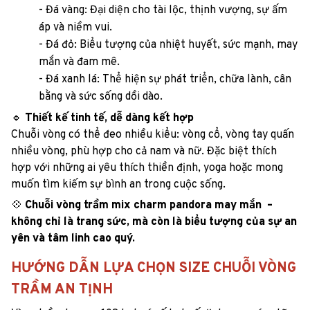
- Đá vàng: Đại diện cho tài lộc, thịnh vượng, sự ấm
áp và niềm vui.
- Đá đỏ: Biểu tượng của nhiệt huyết, sức mạnh, may
mắn và đam mê.
- Đá xanh lá: Thể hiện sự phát triển, chữa lành, cân
bằng và sức sống dồi dào.
🔹
Thiết kế tinh tế, dễ dàng kết hợp
Chuỗi vòng có thể đeo nhiều kiểu: vòng cổ, vòng tay quấn
nhiều vòng, phù hợp cho cả nam và nữ. Đặc biệt thích
hợp với những ai yêu thích thiền định, yoga hoặc mong
muốn tìm kiếm sự bình an trong cuộc sống.
💠
Chuỗi vòng trầm mix charm pandora may mắn –
không chỉ là trang sức, mà còn là biểu tượng của sự an
yên và tâm linh cao quý.
HƯỚNG DẪN LỰA CHỌN SIZE CHUỖI VÒNG
TRẦM AN TỊNH