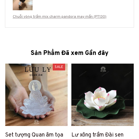
Chuỗi vòng trầm mix charm pandora may mắn (PT130)
Sản Phẩm Đã xem Gần đây
SALE
Set tượng Quan âm tọa
Lư xông trầm Đài sen