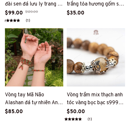
đài sen đá lưu ly trang trí
trắng tỏa hương gốm sứ
taplo xe ô tô, vật phẩm
An Tịnh (AT8)
$120.00
$99.00
$35.00
decor, quà tặng bình an
(1)
(AT52)
Vòng tay Mã Não
Vòng trầm mix thạch anh
Alashan đá tự nhiên An
tóc vàng bọc bạc s999
Tịnh
(PT175)
$85.00
$50.00
(1)