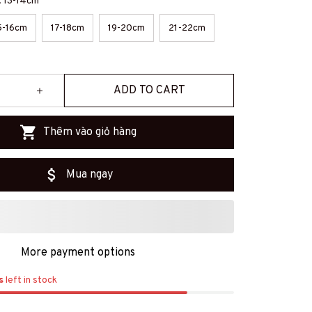
t: 13-14cm
5-16cm
17-18cm
19-20cm
21-22cm
ADD TO CART
Thêm vào giỏ hàng
Mua ngay
More payment options
s
left in stock