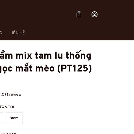
G
LIÊN HỆ
ầm mix tam lu thống 
gọc mắt mèo (PT125)
.0) 1 review
hạt: 6mm
8mm