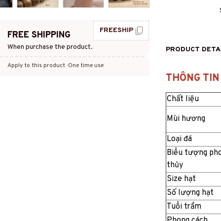
FREESHIP
FREE SHIPPING
When purchase the product.
PRODUCT DETA
Apply to this product
· One time use
THÔNG TIN
Chất liệu
Mùi hương
Loại đá
Biểu tượng ph
thủy
Size hạt
Số lượng hạt
Tuổi trầm
Phong cách