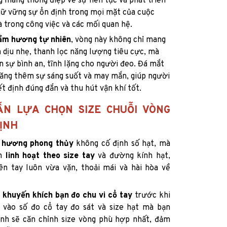
g mang thông điệp về sự liên tục và phát triển
iữ vững sự ổn định trong mọi mặt của cuộc
là trong công việc và các mối quan hệ.
rầm hương tự nhiên
, vòng này không chỉ mang
 dịu nhẹ, thanh lọc năng lượng tiêu cực, mà
n sự bình an, tĩnh lặng cho người đeo. Đá mắt
ăng thêm sự sáng suốt và may mắn, giúp người
t định đúng đắn và thu hút vận khí tốt.
N LỰA CHỌN SIZE CHUỖI VÒNG
ỊNH
 hương phong thủy
không cố định số hạt, mà
h
linh hoạt theo size tay
và đường kính hạt,
n tay luôn vừa vặn, thoải mái và hài hòa về
 khuyến khích bạn đo chu vi cổ tay
trước khi
 vào số đo cổ tay đo sát và size hạt mà bạn
nh sẽ căn chỉnh size vòng phù hợp nhất, đảm