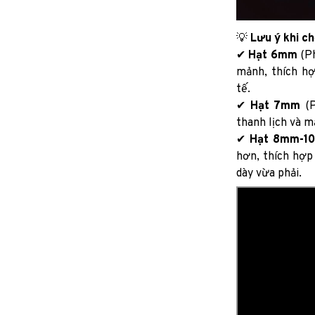
💡
Lưu ý khi ch
✔
Hạt 6mm
(Ph
mảnh, thích hợ
tế.
✔
Hạt 7mm
(P
thanh lịch và 
✔
Hạt 8mm-1
hơn, thích hợp
dày vừa phải.