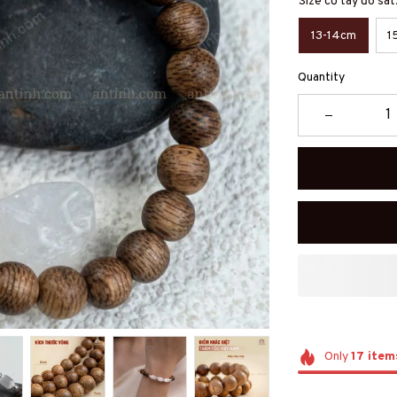
Size cổ tay đo sá
13-14cm
1
Quantity
Only
17
item