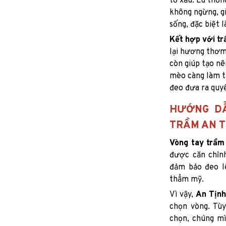
tố xấu. Lu thốn
không ngừng, g
sống, đặc biệt 
Kết hợp với t
lại hương thơm
còn giúp tạo nê
mèo càng làm t
đeo đưa ra quyế
HƯỚNG DẪ
TRẦM AN T
Vòng tay trầm
được căn chỉn
đảm bảo đeo lê
thẩm mỹ.
Vì vậy,
An Tịnh
chọn vòng. Tùy
chọn, chúng mì