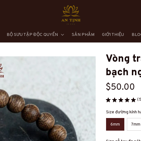
BỘ SƯU TẬP ĐỘC QUYỀN
SẢN PHẨM
GIỚI THIỆU
BLO
Vòng tr
bạch n
$50.00
(5
Size đường kính 
6mm
7mm